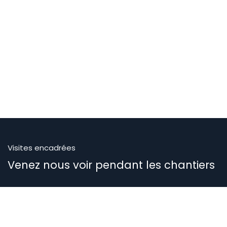
Visites encadrées
Venez nous voir pendant les chantiers
Pour des visites hors chantiers
06 21 35 64 83