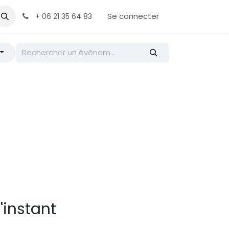
ontactez-nous
Se connecter
+ 06 21 35 64 83
'instant
.