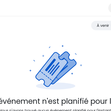
site en photos
Blog
À propos
Histoire
Notre mission
C
À venir
vénement n'est planifié pour l
Nous n'avons trouvé aucun événement planifié pour l'instant