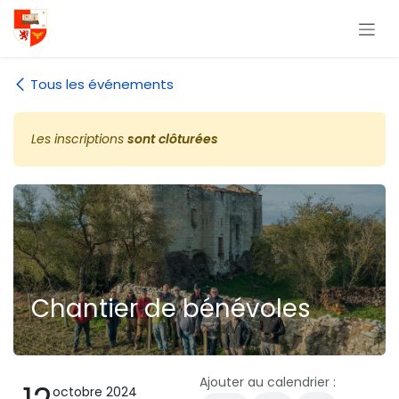
Se rendre au contenu
Tous les événements
Les inscriptions
sont clôturées
Chantier de bénévoles
Ajouter au calendrier :
octobre 2024