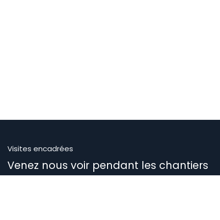
Visites encadrées
Venez nous voir pendant les chantiers
Pour des visites hors chantiers
06 21 35 64 83