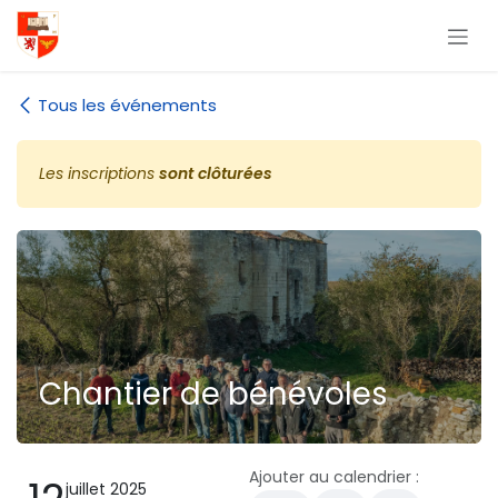
Se rendre au contenu
Tous les événements
Les inscriptions
sont clôturées
Chantier de bénévoles
Ajouter au calendrier :
juillet 2025