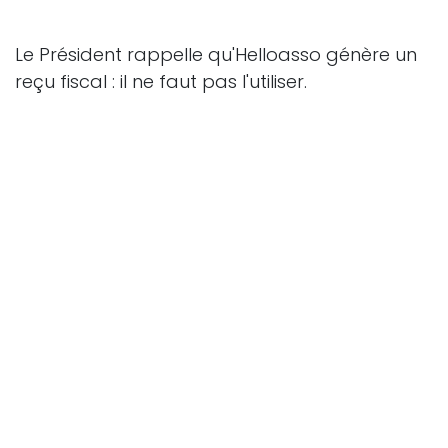
Le Président rappelle qu'Helloasso génère un
reçu fiscal : il ne faut pas l'utiliser.
16h13 : le Trésorier présente le bilan financier
de cette année. Résultat en baisse par
rapport à 2023 = augmentation des dépenses
(clôture, toilette sèche, etc...) et moins d'entrée
(bière, vin). Augmentation des frais bancaires.
Recettes en baisse (-1000€/2023). Dons en
baisse. On a pu bénéficier d'une subvention de
la ville. Le bénévolat représente une entrée de
13k€, constant par rapport à 2023.
Investissement = 2 débroussailleuse, une