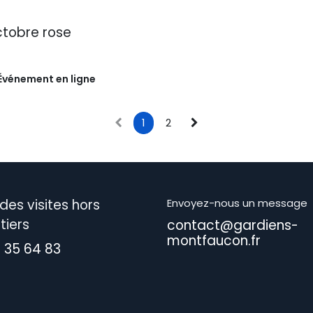
tobre rose
Événement en ligne
1
2
des visites hors
Envoyez-nous un message
tiers
contact@gardiens-
montfaucon.fr
1 35 64 83