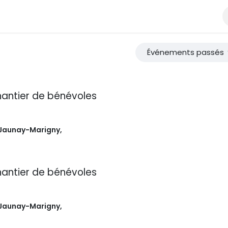
site en photos
Blog
À propos
Histoire
Notre mission
C
Événements passés
antier de bénévoles
Jaunay-Marigny
,
antier de bénévoles
Jaunay-Marigny
,