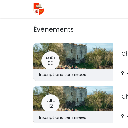
Se rendre au contenu
Page d'accueil
Événements
Vi
Événements
Ch
AOÛT
09
Inscriptions terminées
Ch
JUIL.
12
Inscriptions terminées