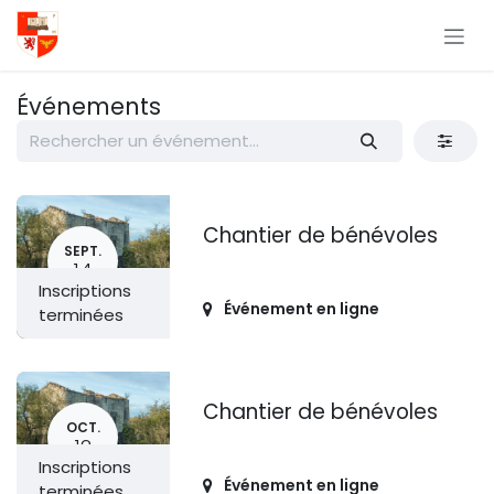
Se rendre au contenu
Événements
Chantier de bénévoles
SEPT.
14
Inscriptions
Événement en ligne
terminées
Chantier de bénévoles
OCT.
12
Inscriptions
Événement en ligne
terminées